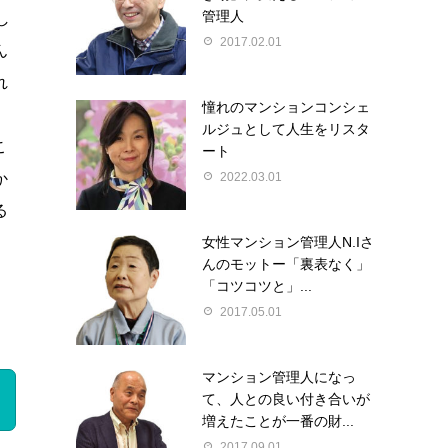
管理人
し
2017.02.01
ん
れ
憧れのマンションコンシェ
ルジュとして人生をリスタ
こ
ート
2022.03.01
か
る
女性マンション管理人N.Iさ
んのモットー「裏表なく」
「コツコツと」...
2017.05.01
マンション管理人になっ
て、人との良い付き合いが
増えたことが一番の財...
2017.09.01