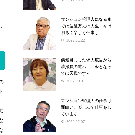
、
マンション管理人になるま
では波乱万丈の人生！今は
し
明るく楽しく仕事し...
2022.01.22
偶然目にした求人広告から
清掃員の道へ ～今となっ
ては天職です～
2022.09.01
の
ト
マンション管理人の仕事は
、
面白い。楽しんで仕事をし
助
ています
な
2021.12.07
な