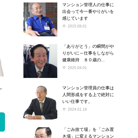
マンション管理人の仕事に
出会って今一番やりがいを
感じています
2015.08.01
「ありがとう」の瞬間がや
りがいに～仕事をしながら
健康維持 ８０歳の...
2025.04.01
し
マンション管理員の仕事は
人間形成をする上で絶対に
いい仕事です。
2024.01.18
「ごみ捨て場」を「ごみ置
き場」に変えるマンション