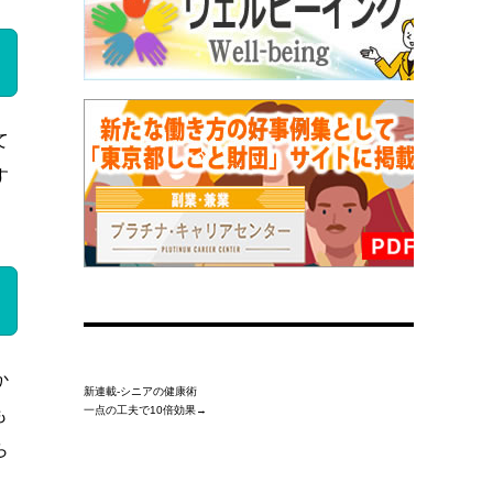
て
す
か
新連載-シニアの健康術
一点の工夫で10倍効果→
も
ら