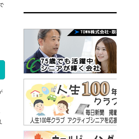
で
が
し
え