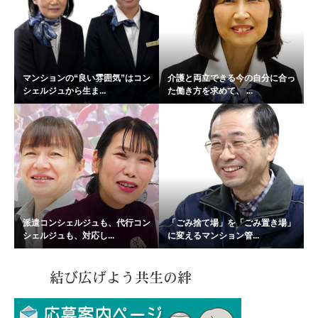
マンションの“良い雰囲気”はコン
介護と両立できる今の自分に合っ
シェルジュから生ま...
た働き方を求めて、 ...
派遣コンシェルジュも、代行コン
「ごみ捨て場」を「ごみ置き場」
シェルジュも、対応し...
に変えるマンション管...