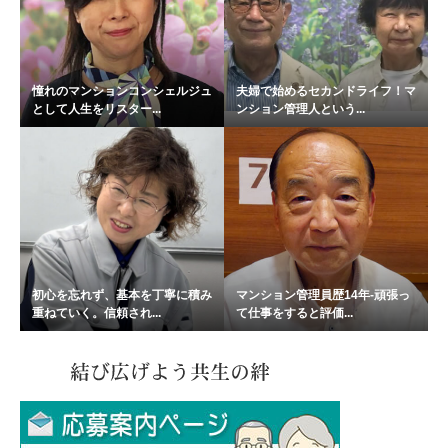
憧れのマンションコンシェルジュ
夫婦で始めるセカンドライフ！マ
として人生をリスター...
ンション管理人という...
初心を忘れず、基本を丁寧に積み
マンション管理員歴14年-頑張っ
重ねていく。信頼され...
て仕事をすると評価...