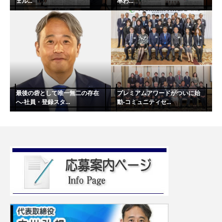
ェル...
率わ...
最後の砦として唯一無二の存在
プレミアムアワードがついに始
へ-社員・登録スタ...
動-コミュニティセ...