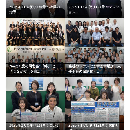
2026.4.1 CC便り130号：社員の
2026.1.1 CC便り127号：マンシ
指導...
ョン...
“年に１度の同窓会”「絆」 と
当社のファンはますます増加 人
「つながり」を育...
手不足の深刻化・...
2025.9.1 CC便り123号：コンシ
2025.7.1 CC便り121号：お断り