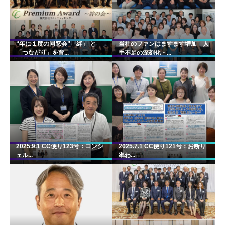
“年に１度の同窓会”「絆」 と
当社のファンはますます増加 人
「つながり」を育...
手不足の深刻化・...
2025.9.1 CC便り123号：コンシ
2025.7.1 CC便り121号：お断り
ェル...
率わ...