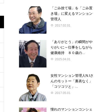
「ごみ捨て場」を「ごみ置
き場」に変えるマンション
管理人
2017.02.01
「ありがとう」の瞬間がや
りがいに～仕事をしながら
健康維持 ８０歳の...
2025.04.01
女性マンション管理人N.Iさ
んのモットー「裏表なく」
「コツコツと」...
2017.05.01
憧れのマンションコンシェ