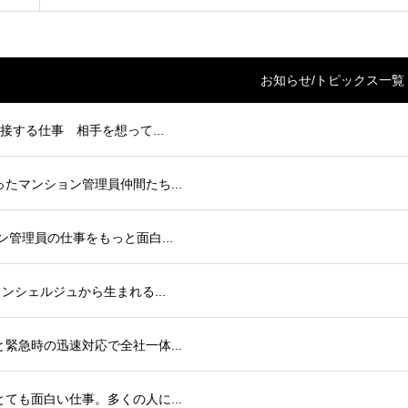
お知らせ/トピックス一覧
 と接する仕事 相手を想って...
会ったマンション管理員仲間たち...
ョン管理員の仕事をもっと面白...
はコンシェルジュから生まれる...
導と緊急時の迅速対応で全社一体...
、とても面白い仕事。多くの人に...