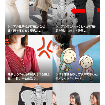
シニアの健康術歩行編①-なぜ
シニアの楽しいわくわく歩行編-
膝・腰を痛める？現代人...
足を開いて歩く＝骨盤...
健康と心の安定の秘訣は口を整え
ラジオ体操もやり方次第で思わぬ
る。「目」中心生活で...
デメリット？-パート...