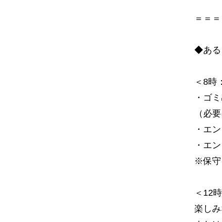
＝＝＝
◆ある
＜8時
・ゴミ
（必要
・エン
・エン
※保守
＜12
楽しみ