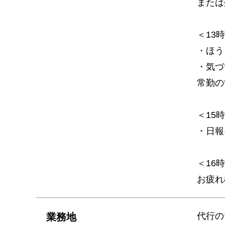
または
＜13
・ほう
・気づ
常勤の
＜15
・日報
＜16
お疲れ
代行の
業務地