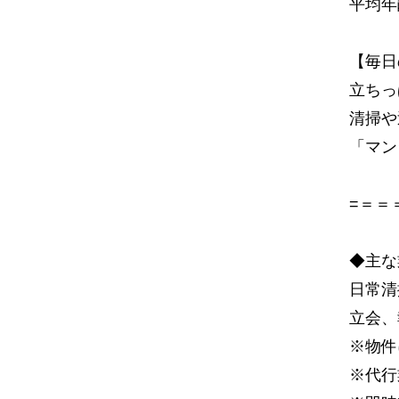
平均年
【毎日
立ちっ
清掃や
「マン
=＝＝
◆主な
日常清
立会、
※物件
※代行