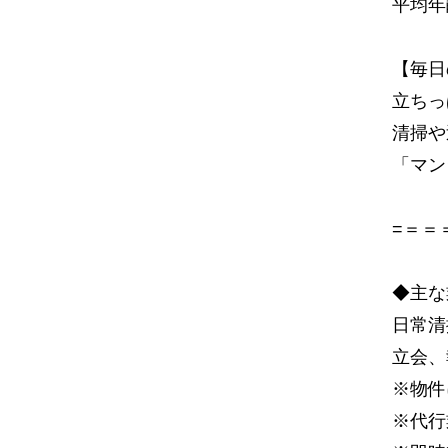
平均年
【毎日
立ちっ
清掃や
「マン
=＝＝
◆主な
日常清
立会、
※物件
※代行