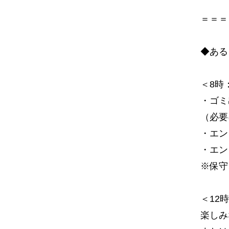
＝＝＝
◆ある
＜8時
・ゴミ
（必要
・エン
・エン
※保守
＜12
楽しみ