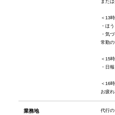
または
＜13
・ほう
・気づ
常勤の
＜15
・日報
＜16
お疲れ
代行の
業務地