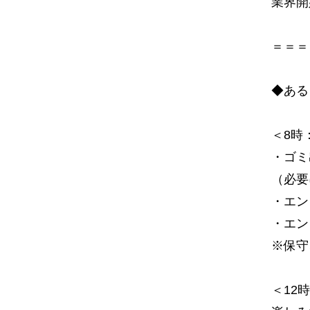
業界開
＝＝＝
◆ある
＜8時
・ゴミ
（必要
・エン
・エン
※保守
＜12