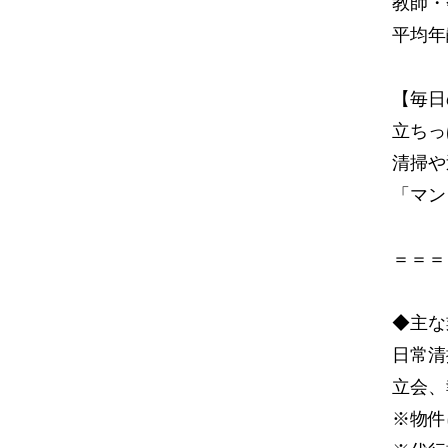
教師・
平均年
【毎日
立ちっ
清掃や
「マン
＝＝＝
◆主な
日常清
立会、
※物件