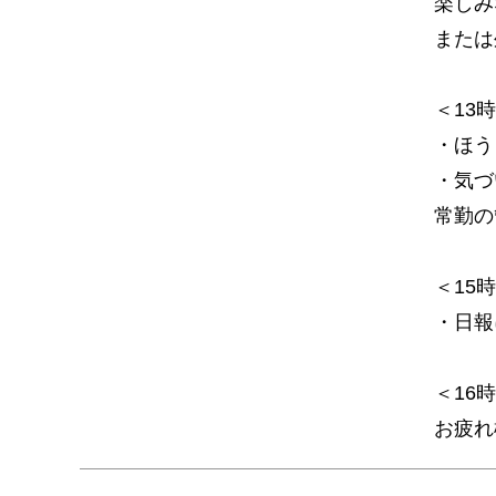
楽しみ
または
＜13
・ほう
・気づ
常勤の
＜15
・日報
＜16
お疲れ